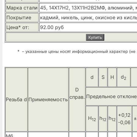
Марка стали
45, 14Х17Н2, 13Х11Н2В2МФ, алюминий, м
Покрытие
кадмий, никель, цинк, окисное из кис
Цена* от:
92.00 руб
Купить
* – указанные цены носят информационный характер (не 
d
d
S
H
2
D
Предельное отклоне
справ.
Резьба d
Применяемость
+0,12
H
h
h
±
12
12
12
-0,06
М6