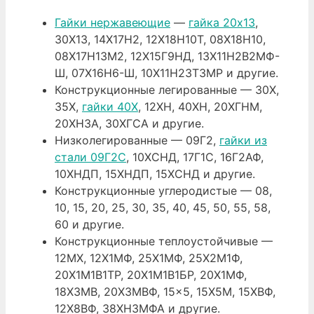
Гайки нержавеющие
—
гайка 20х13
,
30Х13, 14Х17Н2, 12Х18Н10Т, 08Х18Н10,
08Х17Н13М2, 12Х15Г9НД, 13Х11Н2В2МФ-
Ш, 07Х16Н6-Ш, 10Х11Н23Т3МР и другие.
Конструкционные легированные — 30Х,
35Х,
гайки 40Х
, 12ХН, 40ХН, 20ХГНМ,
20ХН3А, 30ХГСА и другие.
Низколегированные — 09Г2,
гайки из
стали 09Г2С
, 10ХСНД, 17Г1С, 16Г2АФ,
10ХНДП, 15ХНДП, 15ХСНД и другие.
Конструкционные углеродистые — 08,
10, 15, 20, 25, 30, 35, 40, 45, 50, 55, 58,
60 и другие.
Конструкционные теплоустойчивые —
12МХ, 12Х1МФ, 25Х1МФ, 25Х2М1Ф,
20Х1М1В1ТР, 20Х1М1В1БР, 20Х1МФ,
18Х3МВ, 20Х3МВФ, 15×5, 15Х5М, 15ХВФ,
12Х8ВФ, 38ХН3МФА и другие.