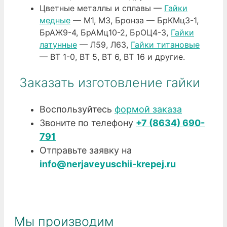
Цветные металлы и сплавы —
Гайки
медные
— М1, М3, Бронза — БрКМц3-1,
БрАЖ9-4, БрАМц10-2, БрОЦ4-3,
Гайки
латунные
— Л59, Л63,
Гайки титановые
— ВТ 1-0, ВТ 5, ВТ 6, ВТ 16 и другие.
Заказать изготовление гайки
Воспользуйтесь
формой заказа
Звоните по телефону
+7 (8634) 690-
791
Отправьте заявку на
info@nerjaveyuschii-krepej.ru
Мы производим