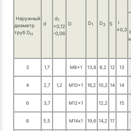
Наружный
d
1
l
D
D
d
D
S
1
3
диаметр
+0,12
±0,3
труб D
-0,06
H
м
3
1,7
M8x1
13,8
8,2
12
13
4
2,7
1,2
M10x1
16,2
10,2
14
14
6
3,7
M12x1
12,2
15
8
5,5
М14х1
19,6
14,2
17