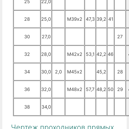
25
22,0
28
25,0
М39х2
47,3
39,2
41
30
27,0
27
32
28,0
М42х2
53,1
42,2
46
34
30,0
2,0
М45х2
45,2
28
36
32,0
М48х2
57,7
48,2
50
29
38
34,0
Чертеж проходников прямых