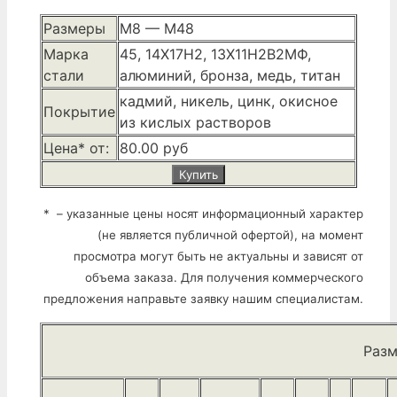
Размеры
М8 — М48
Марка
45, 14Х17Н2, 13Х11Н2В2МФ,
стали
алюминий, бронза, медь, титан
кадмий, никель, цинк, окисное
Покрытие
из кислых растворов
Цена* от:
80.00 руб
Купить
* – указанные цены носят информационный характер
(не является публичной офертой), на момент
просмотра могут быть не актуальны и зависят от
объема заказа. Для получения коммерческого
предложения направьте заявку нашим специалистам.
Разм