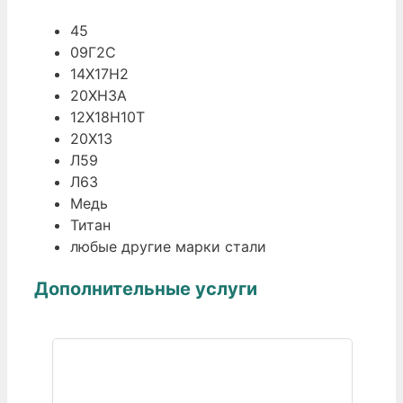
45
09Г2С
14Х17Н2
20ХН3А
12Х18Н10Т
20Х13
Л59
Л63
Медь
Титан
любые другие марки стали
Дополнительные услуги