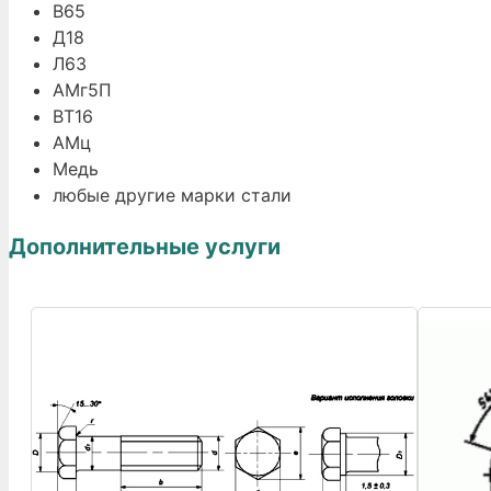
В65
Д18
Л63
АМг5П
ВТ16
АМц
Медь
любые другие марки стали
Дополнительные услуги