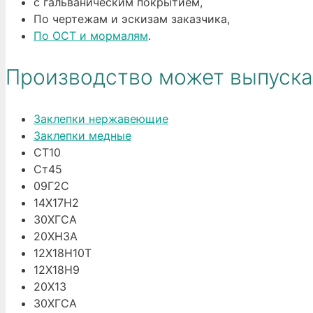
с гальваническим покрытием,
По чертежам и эскизам заказчика,
По ОСТ и мормалям
.
Производство может выпуска
Заклепки нержавеющие
Заклепки медные
СТ10
Ст45
09Г2С
14Х17Н2
30ХГСА
20ХН3А
12Х18Н10Т
12Х18Н9
20Х13
30ХГСА