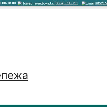
.00-18.00
+7 (8634) 690-791
info@ne
епежа