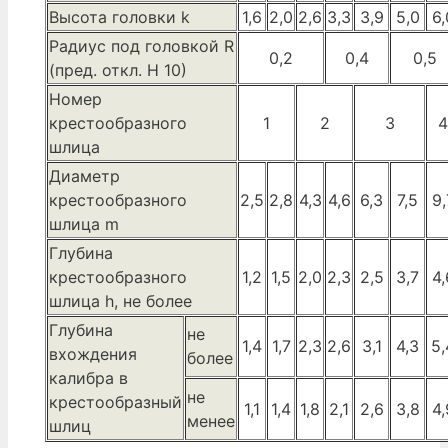
Высота головки k
1,6
2,0
2,6
3,3
3,9
5,0
6,
Радиус под головкой R
0,2
0,4
0,5
(пред. откл. H 10)
Номер
крестообразного
1
2
3
4
шлица
Диаметр
крестообразного
2,5
2,8
4,3
4,6
6,3
7,5
9,
шлица m
Глубина
крестообразного
1,2
1,5
2,0
2,3
2,5
3,7
4,
шлица h, не более
Глубина
не
1,4
1,7
2,3
2,6
3,1
4,3
5,
вхождения
более
калибра в
не
крестообразный
1,1
1,4
1,8
2,1
2,6
3,8
4,
менее
шлиц