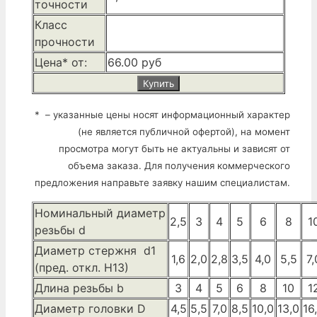
точности
Класс
прочности
Цена* от:
66.00 руб
Купить
* – указанные цены носят информационный характер
(не является публичной офертой), на момент
просмотра могут быть не актуальны и зависят от
объема заказа. Для получения коммерческого
предложения направьте заявку нашим специалистам.
Номинальный диаметр
2,5
3
4
5
6
8
1
резьбы d
Диаметр стержня d1
1,6
2,0
2,8
3,5
4,0
5,5
7,
(пред. откл. H13)
Длина резьбы b
3
4
5
6
8
10
1
Диаметр головки D
4,5
5,5
7,0
8,5
10,0
13,0
16