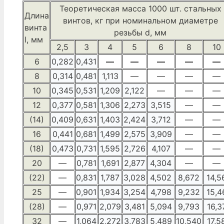
Теоретическая масса 1000 шт. стальных
Длина
винтов, кг при номинальном диаметре
винта
резьбы d, мм
l, мм
2,5
3
4
5
6
8
10
6
0,282
0,431
—
—
—
—
—
8
0,314
0,481
1,113
—
—
—
—
10
0,345
0,531
1,209
2,122
—
—
—
12
0,377
0,581
1,306
2,273
3,515
—
—
(14)
0,409
0,631
1,403
2,424
3,712
—
—
16
0,441
0,681
1,499
2,575
3,909
—
—
(18)
0,473
0,731
1,595
2,726
4,107
—
—
20
—
0,781
1,691
2,877
4,304
—
—
(22)
—
0,831
1,787
3,028
4,502
8,672
14,5
25
—
0,901
1,934
3,254
4,798
9,232
15,4
(28)
—
0,971
2,079
3,481
5,094
9,793
16,3
32
—
1,064
2,272
3,783
5,489
10,540
17,5