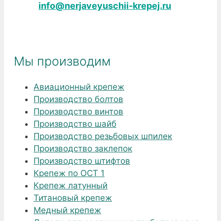
info@nerjaveyuschii-krepej.ru
Мы производим
Авиационный крепеж
Производство болтов
Производство винтов
Производство шайб
Производство резьбовых шпилек
Производство заклепок
Производство штифтов
Крепеж по ОСТ 1
Крепеж латунный
Титановый крепеж
Медный крепеж