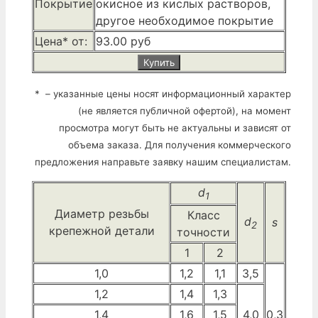
Покрытие
окисное из кислых растворов,
другое необходимое покрытие
Цена* от:
93.00 руб
Купить
* – указанные цены носят информационный характер
(не является публичной офертой), на момент
просмотра могут быть не актуальны и зависят от
объема заказа. Для получения коммерческого
предложения направьте заявку нашим специалистам.
d
1
Диаметр резьбы
Класс
d
s
2
крепежной детали
точности
1
2
1,0
1,2
1,1
3,5
1,2
1,4
1,3
1,4
1,6
1,5
4,0
0,3